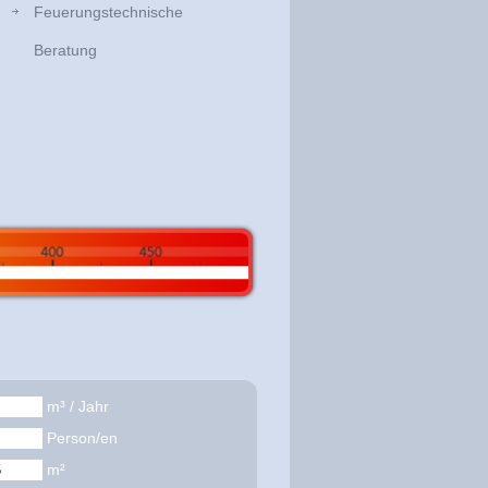
Feuerungstechnische
Beratung
m³ / Jahr
Person/en
m²