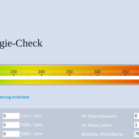
rgie-Check
Liter / Jahr
Ihr Holzverbrauch
KWh / Jahr
Im Haus Leben
KWh / Jahr
Beheizte Wohnfläche